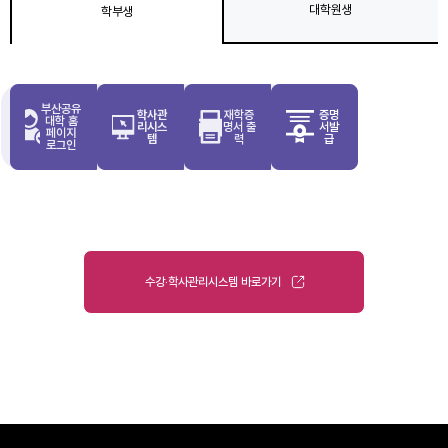
대학원생
학부생
부산공유
학사관
재학증
증명
대학 홈
리시스
명서 출
서발
페이지
템
력
급
로그인
수강‧학사관리시스템 바로가기